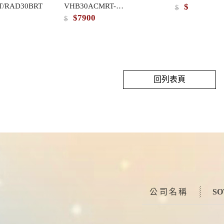
/RAD30BRT
VHB30ACMRT-
$
300 暖風機
子豪華型300系列四合一
FV-30B
$
A/VHB30BCMRT-A
$7900
$
RAD30AT
暖風機VHB30ACMRT-A
回列表頁
公司名稱
S