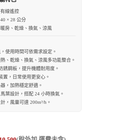
：
有線遙控
：
40 × 28 公分
：
暖房、乾燥、換氣、涼風
：
功能，使用時間可依需求設定。
、預熱、乾燥、換氣、涼風多功能整合。
亞鉛防銹鋼板，提升機體耐用度。
安全裝置，日常使用更安心。
加熱器，加熱穩定舒適。
單馬葉設計，搭配 24 小時換氣。
設計，風量可達 200m³/h。
10,500
(稅外加,運費未含)