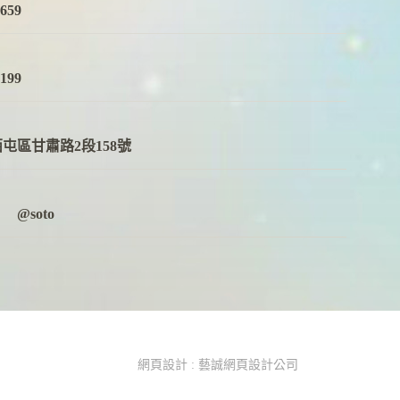
6659
2199
屯區甘肅路2段158號
@soto
網頁設計 : 藝誠網頁設計公司