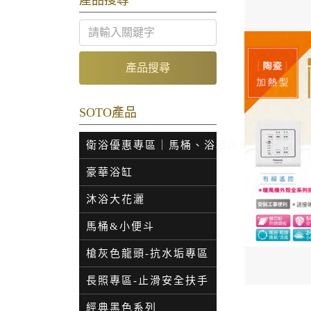
產品搜尋
產品搜尋
SOTO產品
衛浴優惠專區｜馬桶、浴櫃與龍頭特價
豪華浴缸
沐浴大花灑
馬桶&小便斗
槍灰色龍頭-抗水垢專區
長照專區-止滑安全扶手
經典黑色系列