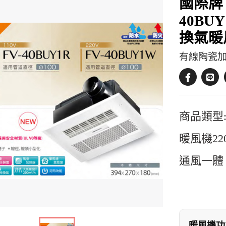
國際牌 
40B
換氣暖
有線陶瓷加
商品類型:P
暖風機2
通風一體
暖風機功