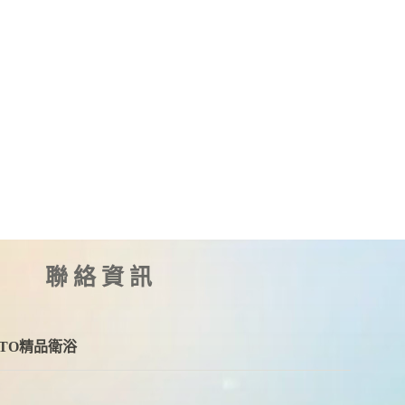
U陶瓷加熱暖風機
聯絡資訊
OTO精品衛浴