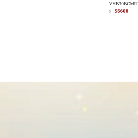
VHB30BCMRT
達電子豪華 
$6600
$
RAD30BY/