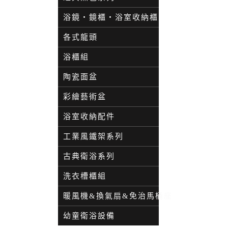
浴鏡・鏡櫃・浴室收納櫃
各式龍頭
浴櫃組
陶瓷面盆
彩繪藝術盆
浴室收納配件
工業風鐵架系列
古典衛浴系列
洗衣槽櫃組
暖風機&換氣扇&免治馬桶座
幼童衛浴設備