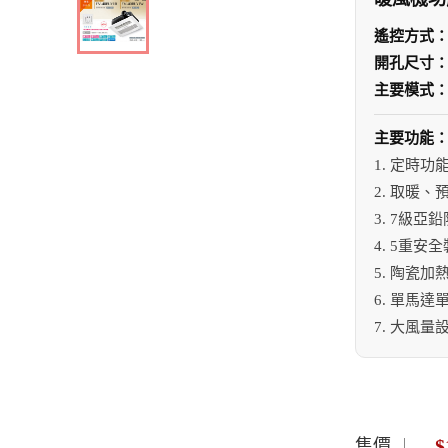
遙控方式
開孔尺寸
主要模式
主要功能
1. 定時
2. 取暖
3. 7級
4. 5重
5. 陶瓷
6. 單馬達
7. 大風量
$
售價