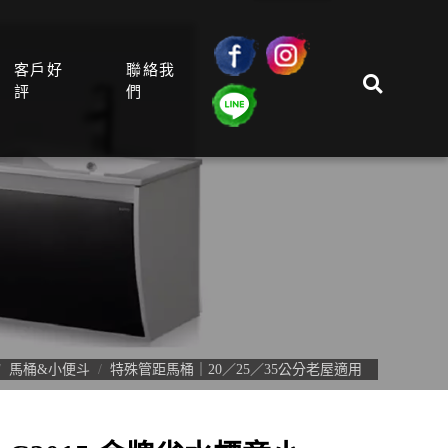
客戶好
聯絡我
評
們
馬桶&小便斗
特殊管距馬桶｜20／25／35公分老屋適用