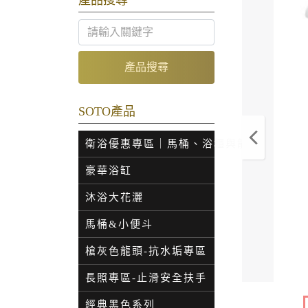
產品搜尋
產品搜尋
SOTO產品
衛浴優惠專區｜馬桶、浴櫃與龍頭特價
豪華浴缸
沐浴大花灑
馬桶&小便斗
槍灰色龍頭-抗水垢專區
長照專區-止滑安全扶手
經典黑色系列