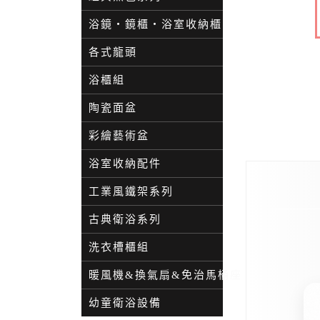
浴鏡・鏡櫃・浴室收納櫃
各式龍頭
浴櫃組
陶瓷面盆
彩繪藝術盆
浴室收納配件
工業風鐵架系列
古典衛浴系列
洗衣槽櫃組
暖風機&換氣扇&免治馬桶座
幼童衛浴設備