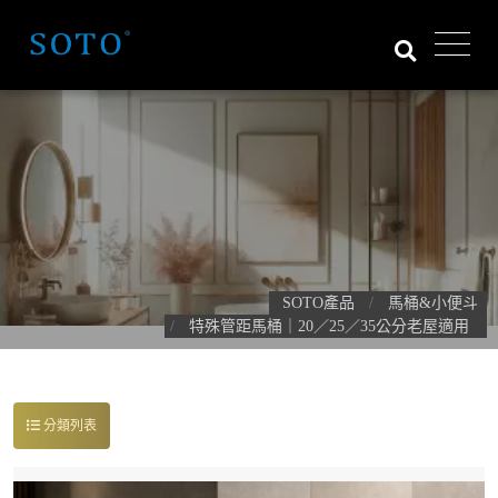
SOTO產品
馬桶&小便斗
特殊管距馬桶｜20／25／35公分老屋適用
分類列表