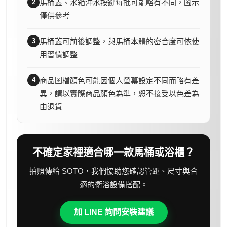
2
馬桶蓋、水箱沖水按鍵每批可能略有不同，圖示
僅供參考
3
馬桶蓋可前後調整，與馬桶本體的密合度可依使
用習慣調整
4
商品圖檔顏色可能因個人螢幕設定不同而略有差
異，請以實際商品顏色為準，恕不接受以色差為
由退貨
不確定家裡適合哪一款馬桶或浴櫃？
拍照傳給 SOTO，我們協助您確認管距、尺寸與合
適的衛浴設備搭配。
加 LINE 詢問安裝建議