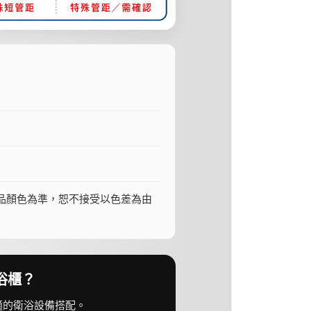
品顏色為準，恕不接受以色差為由
浴櫃？
適的衛浴設備搭配。