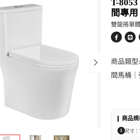
T-80
間專用
雙龍捲單體
商品類型:
間馬桶｜
商品規
1
尺寸：72