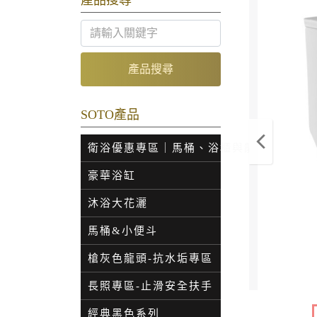
產品搜尋
產品搜尋
SOTO產品
衛浴優惠專區｜馬桶、浴櫃與龍頭特價
豪華浴缸
沐浴大花灑
馬桶&小便斗
槍灰色龍頭-抗水垢專區
長照專區-止滑安全扶手
經典黑色系列