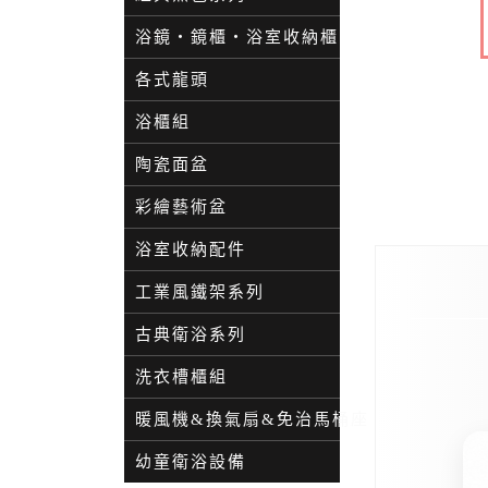
浴鏡・鏡櫃・浴室收納櫃
各式龍頭
浴櫃組
陶瓷面盆
彩繪藝術盆
浴室收納配件
工業風鐵架系列
古典衛浴系列
洗衣槽櫃組
暖風機&換氣扇&免治馬桶座
幼童衛浴設備