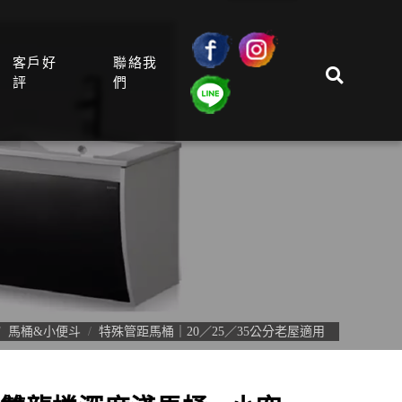
客戶好
聯絡我
評
們
馬桶&小便斗
特殊管距馬桶｜20／25／35公分老屋適用