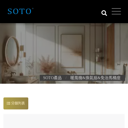
SOTO產品
暖風機&換氣扇&免治馬桶座
分類列表