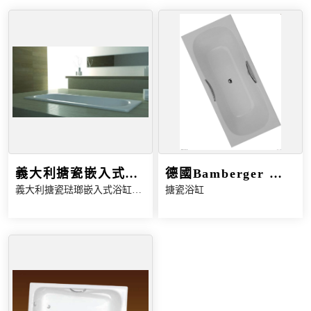
義大利搪瓷嵌入式浴
德國Bamberger 大
義大利搪瓷琺瑯嵌入式浴缸，
搪瓷浴缸
缸｜120～170公分多
尺寸崁入搪瓷鋼板浴
提供120～170公分多種尺寸，
尺寸
缸
底部顆粒止滑設計，售價含維
修孔蓋與鍊條式落水頭；
V17075為雙把手款。